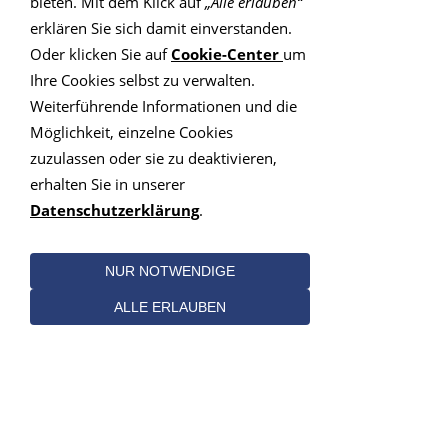
bieten. Mit dem Klick auf
„Alle erlauben“
erklären Sie sich damit einverstanden.
Oder klicken Sie auf
Cookie-Center
um
Ihre Cookies selbst zu verwalten.
Weiterführende Informationen und die
Möglichkeit, einzelne Cookies
Kontakt
Angebot
zuzulassen oder sie zu deaktivieren,
Kompetenz
erhalten Sie in unserer
Datenschutzerklärung
.
Straße:
Anton-Nagel-Straße 3
NUR NOTWENDIGE
PLZ:
85368
ALLE ERLAUBEN
Ort:
Moosburg
Telefon
Nr.:
Mobil Nr.:
0175 - 941 57 10