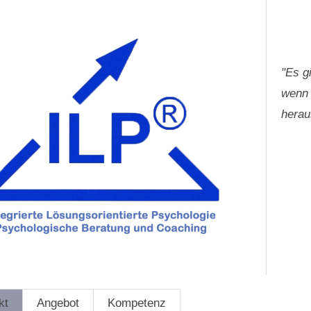
"Es g
wenn 
herau
kt
Angebot
Kompetenz