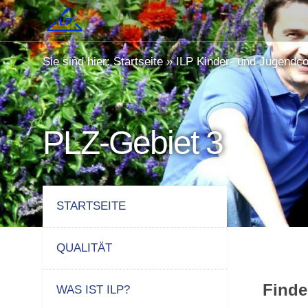
Sie sind hier:
Startseite
»
ILP Kinder- und Jugendc
PLZ-Gebiet 3
STARTSEITE
QUALITÄT
Finde
WAS IST ILP?