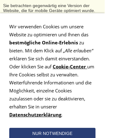
Sie betrachten gegenwärtig eine Version der
Website, die für mobile Geräte optimiert wurde.
Zur Desktop-Version
Wir verwenden Cookies um unsere
Website zu optimieren und Ihnen das
Hinweis nicht mehr anzeigen
bestmögliche Online-Erlebnis
zu
bieten. Mit dem Klick auf
„Alle erlauben“
Navigation einblenden
erklären Sie sich damit einverstanden.
Oder klicken Sie auf
Cookie-Center
um
PLZ-Gebiet 5
Ihre Cookies selbst zu verwalten.
Weiterführende Informationen und die
Möglichkeit, einzelne Cookies
Finden Sie hier Ihren
zuzulassen oder sie zu deaktivieren,
erhalten Sie in unserer
Kinder- und Jugendcoach
Datenschutzerklärung
.
im Postleitzahlengebiet 5
NUR NOTWENDIGE